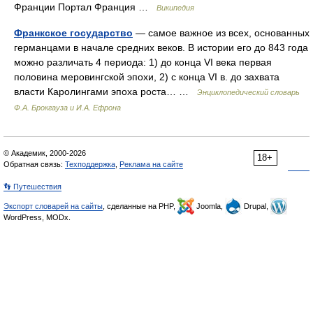
Франции Портал Франция …
Википедия
Франкское государство
— самое важное из всех, основанных
германцами в начале средних веков. В истории его до 843 года
можно различать 4 периода: 1) до конца VI века первая
половина меровингской эпохи, 2) с конца VI в. до захвата
власти Каролингами эпоха роста… …
Энциклопедический словарь
Ф.А. Брокгауза и И.А. Ефрона
© Академик, 2000-2026
18+
Обратная связь:
Техподдержка
,
Реклама на сайте
👣 Путешествия
Экспорт словарей на сайты
, сделанные на PHP,
Joomla,
Drupal,
WordPress, MODx.