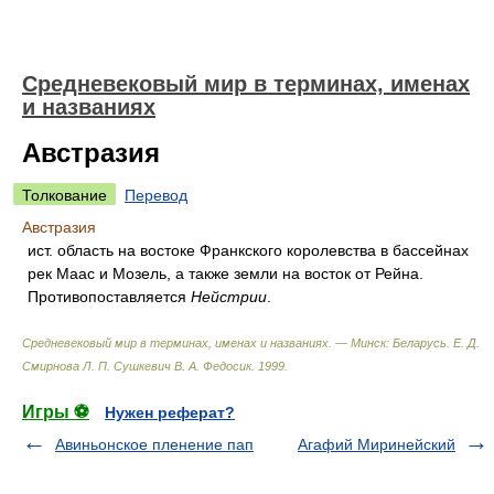
Средневековый мир в терминах, именах
и названиях
Австразия
Толкование
Перевод
Австразия
ист. область на востоке Франкского королевства в бассейнах
рек Маас и Мозель, а также земли на восток от Рейна.
Противопоставляется
Нейстрии
.
Средневековый мир в терминах, именах и названиях. — Минск: Беларусь
.
Е. Д.
Смирнова Л. П. Сушкевич В. А. Федосик
.
1999
.
Игры ⚽
Нужен реферат?
Авиньонское пленение пап
Агафий Миринейский