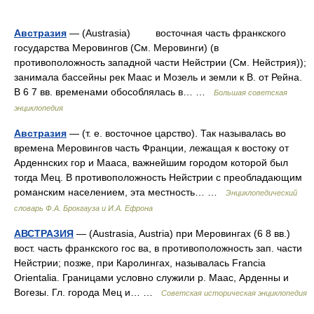
Австразия
— (Austrasia) восточная часть франкского
государства Меровингов (См. Меровинги) (в
противоположность западной части Нейстрии (См. Нейстрия));
занимала бассейны рек Маас и Мозель и земли к В. от Рейна.
В 6 7 вв. временами обособлялась в… …
Большая советская
энциклопедия
Австразия
— (т. е. восточное царство). Так называлась во
времена Меровингов часть Франции, лежащая к востоку от
Арденнских гор и Мааса, важнейшим городом которой был
тогда Мец. В противоположность Нейстрии с преобладающим
романским населением, эта местность… …
Энциклопедический
словарь Ф.А. Брокгауза и И.А. Ефрона
АВСТРАЗИЯ
— (Austrasia, Austria) при Меровингах (6 8 вв.)
вост. часть франкского гос ва, в противоположность зап. части
Нейстрии; позже, при Каролингах, называлась Francia
Orientalia. Границами условно служили р. Маас, Арденны и
Вогезы. Гл. города Мец и… …
Советская историческая энциклопедия